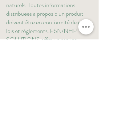
naturels. Toutes informations
distribuées à propos d'un produit
doivent être en conformité de ces
lois et règlements. PSN/NHP
SOLUTIONS offre un service
d'analyse des publicités, sites
Internet et étiquettes pour un
esprit tranquille.
En savoir plus
Formulation de produits