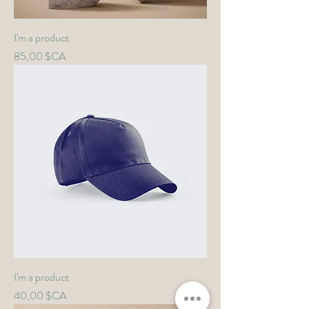
I'm a product
Prix
85,00 $CA
I'm a product
Prix
40,00 $CA