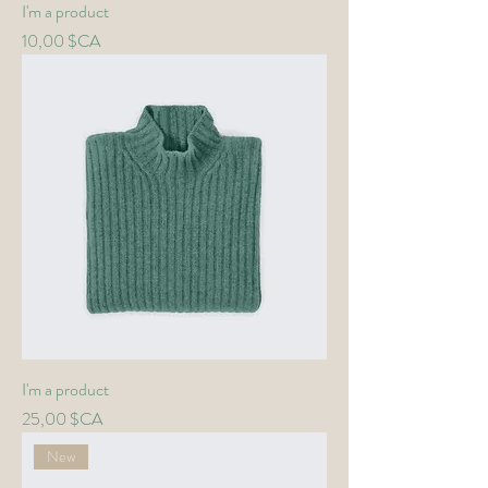
I'm a product
Prix
10,00 $CA
I'm a product
Prix
25,00 $CA
New