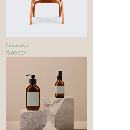
I'm a product
Prix
15,00 $CA