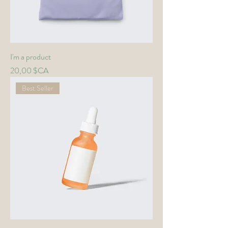
I'm a product
Prix
20,00 $CA
Best Seller